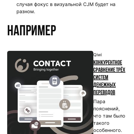
случая фокус в визуальной CJM будет на
разном.
Например
Qiwi
Конкурентное
сравнение трёх
систем
денежных
переводов
Пара
пояснений,
что там было
такого
особенного.