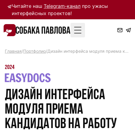
Читайте наш
Telegram-канал
про ужасы
интерфейсных проектов!
Toggle Menu
Главная
/
Портфолио
/
Дизайн интерфейса модуля приема кандидатов на работу
2024
Дизайн интерфейса
модуля приема
кандидатов на работу