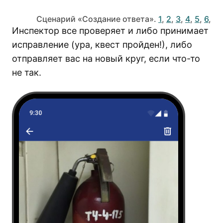
Сценарий «Создание ответа».
1
,
2
,
3
,
4
,
5
,
6
,
Инспектор все проверяет и либо принимает
исправление (ура, квест пройден!), либо
отправляет вас на новый круг, если что-то
не так.