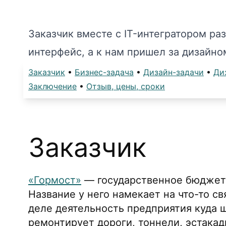
Заказчик вместе с IT-интегратором ра
интерфейс, а к нам пришел за дизайном
Заказчик
•
Бизнес-задача
•
Дизайн-задачи
•
Ди
Заключение
•
Отзыв, цены, сроки
Заказчик
«Гормост»
— государственное бюджет
Название у него намекает на что-то с
деле деятельность предприятия куда ш
ремонтирует дороги, тоннели, эстака