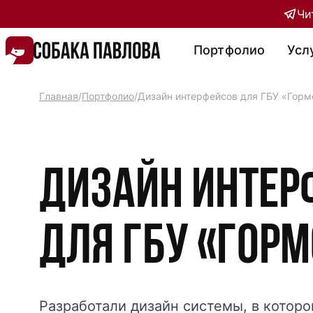
Чи
Портфолио
Усл
Главная
/
Портфолио
/
Дизайн интерфейсов для ГБУ «Горм
Дизайн интер
для ГБУ «Горм
Разработали дизайн системы, в котор