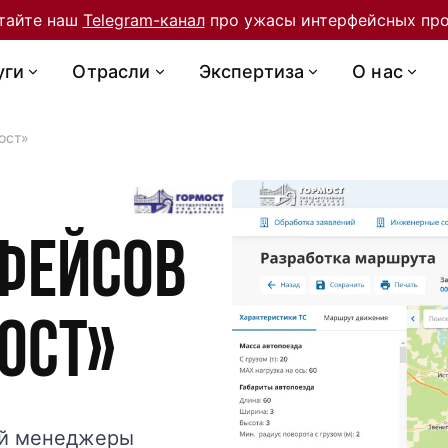
тайте наш
Telegram-канал
про ужасы интерфейсных про
уги
Отрасли
Экспертиза
О нас
ост»
фейсов
ост»
ой менеджеры