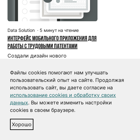
Data Solution
·
5
минут на чтение
Интерфейс мобильного приложения для
работы с трудовыми патентами
Создали дизайн нового
мобильного приложения для
работы с трудовыми патентами.
Файлы cookies помогают нам улучшать
пользовательский опыт на сайте. Продолжая
Госсектор
UX-дизайн
Аутсорс
использовать сайт, вы даете согласие на
Массовый
Мобильный
использование cookies и обработку своих
данных
. Вы можете изменить настройки
cookies в своем браузере.
Хорошо