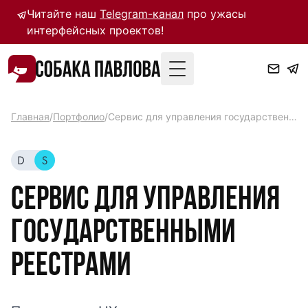
Читайте наш
Telegram-канал
про ужасы
интерфейсных проектов!
Toggle Menu
Главная
/
Портфолио
/
Cервис для управления государственными реестрами
Cервис для управления
государственными
реестрами