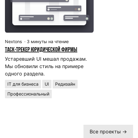
Nextons
·
3
минуты на чтение
Д
Таск-трекер юридической фирмы
И
Lo
Устаревший UI мешал продажам.
Мы обновили стиль на примере
П
одного раздела.
м
у
IT для бизнеса
UI
Редизайн
I
Профессиональный
20
Все проекты →