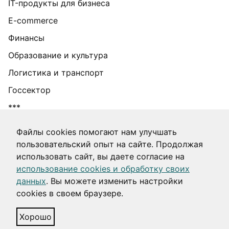
IT-продукты для бизнеса
E-commerce
Финансы
Образование и культура
Логистика и транспорт
Госсектор
***
Информация об IT-деятельности
Файлы cookies помогают нам улучшать
пользовательский опыт на сайте. Продолжая
использовать сайт, вы даете согласие на
2012–
Москва • Санкт-Петербург • Подгорица •
использование cookies и обработку своих
2026
Хайфа
данных
. Вы можете изменить настройки
cookies в своем браузере.
Политика в отношении обработки персональных
данных
Хорошо