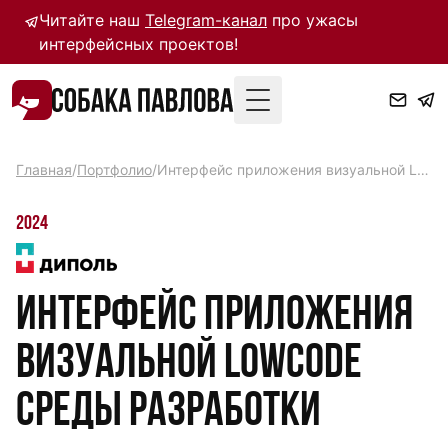
Читайте наш
Telegram-канал
про ужасы
интерфейсных проектов!
Toggle Menu
Главная
/
Портфолио
/
Интерфейс приложения визуальной LowCode среды разработки
2024
Интерфейс приложения
визуальной LowCode
среды разработки