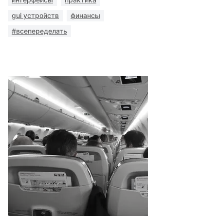
gui устройств
финансы
#всепеределать