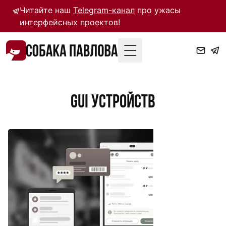
Читайте наш
Telegram-канал
про ужасы
интерфейсных проектов!
Toggle Menu
GUI устройств