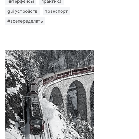
интерфейсы
практика
gui устройств
транспорт
#всепеределать