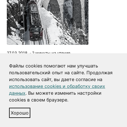
27.03.2018
·
2
минуты на чтение
Улучшаем интерфейс билетного
Файлы cookies помогают нам улучшать
автомата
пользовательский опыт на сайте. Продолжая
В Швейцарии надо
использовать сайт, вы даете согласие на
#ВсёПеределать. Можно ли
использование cookies и обработку своих
придумать простой интуитивно
данных
. Вы можете изменить настройки
понятный интерфейс для старого
cookies в своем браузере.
автомата самообслуживания?
Хорошо
интерфейсы
практика
gui устройств
транспорт