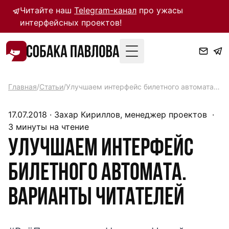
Читайте наш
Telegram-канал
про ужасы
интерфейсных проектов!
Toggle Menu
Главная
/
Статьи
/
Улучшаем интерфейс билетного автомата. Варианты читателей
17.07.2018
·
Захар Кириллов, менеджер проектов
·
3
минуты на чтение
Улучшаем интерфейс
билетного автомата.
Варианты читателей