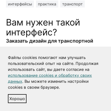
интерфейсы
практика
транспорт
Вам нужен такой
интерфейс?
Заказать дизайн для транспортной
системы или приложения
Напишите нам на
we@sobakapav.ru
Файлы cookies помогают нам улучшать
пользовательский опыт на сайте. Продолжая
использовать сайт, вы даете согласие на
Что мы можем сделать?
использование cookies и обработку своих
Что угодно от
исследования пользователей
данных
. Вы можете изменить настройки
до
дизайна интерфейса под ключ
.
cookies в своем браузере.
Хорошо
Примеры из практики
Мы наверняка уже делали интерфейс,