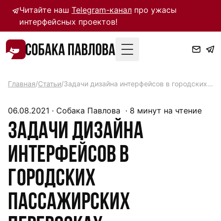
Читайте наш
Telegram-канал
про ужасы
интерфейсных проектов!
Toggle Menu
Главная
/
Статьи
/
Задачи дизайна интерфейсов в городских пассажирских перевозках
06.08.2021
·
Собака Павлова
·
8
минут на чтение
Задачи дизайна
интерфейсов в
городских
пассажирских